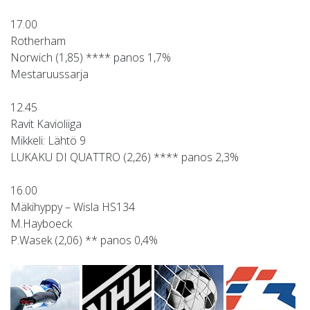
17.00
Rotherham
Norwich (1,85) **** panos 1,7%
Mestaruussarja
12.45
Ravit Kavioliiga
Mikkeli: Lähtö 9
LUKAKU DI QUATTRO (2,26) **** panos 2,3%
16.00
Mäkihyppy – Wisla HS134
M.Hayboeck
P.Wasek (2,06) ** panos 0,4%