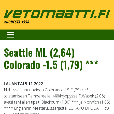
Skip
to
content
VUODESTA 1998
Seattle ML (2,64)
Colorado -1.5 (1,79) ***
LAUANTAI 5.11.2022
NHL:ssä kanuunaidea Colorado -1.5 (1,79) ***
toistamiseen Tampereella. Mäkihyppyssä P.Wasek (2,06)
avasi talvilajien tipsit. Blackburn (1,80) *** ja Norwich (1,85)
**** Englannin Mestaruussarjasta. LUKAKU DI QUATTRO