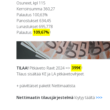
Osuneet, kpl 115
Kerroinsumma 360,27
Palautus 100,63%
Panostukset 634,45
Lunastukset 695,778
Palautus
109,67%
!
TILAA!
Pitkäveto Ravit 2024 =>
399€
!
Tilaus sisältää KE ja LA pitkävetovihjeet.
+ päivittäiset paketit Nettimaatista.
Nettimaatin tilausjärjestelmä
löytyy täältä
>>>