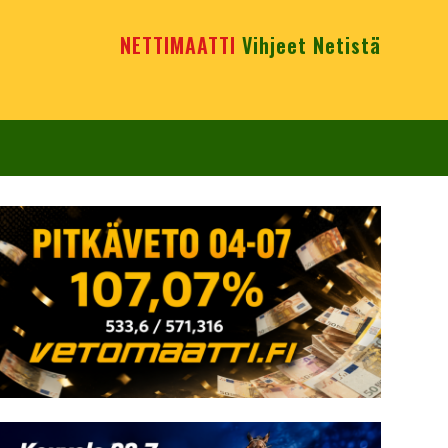
NETTIMAATTI
Vihjeet Netistä