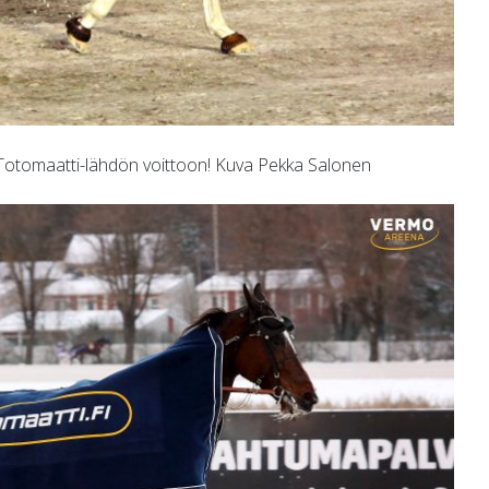
Totomaatti-lähdön voittoon! Kuva Pekka Salonen