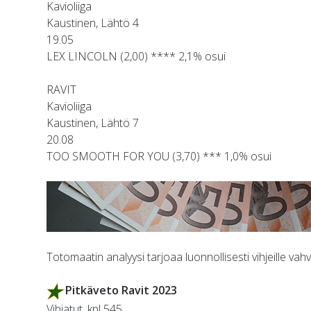
Kavioliiga
Kaustinen, Lähtö 4
19.05
LEX LINCOLN (2,00) **** 2,1% osui
RAVIT
Kavioliiga
Kaustinen, Lähtö 7
20.08
TOO SMOOTH FOR YOU (3,70) *** 1,0% osui
Totomaatin analyysi tarjoaa luonnollisesti vihjeille vah
Pitkäveto Ravit 2023
Vihjatut, kpl 545