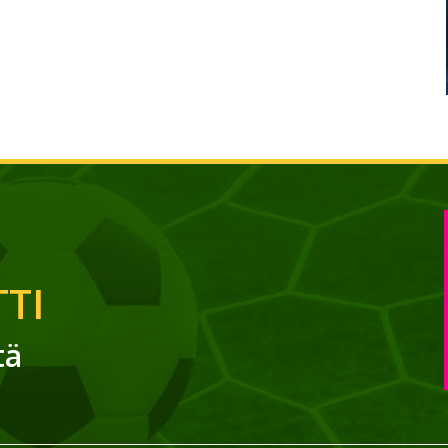
TI
tä