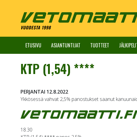
Skip
to
content
VUODESTA 1998
ETUSIVU
ASIANTUNTIJAT
TUOTTEET
JÄLKIPELI
KTP (1,54) ****
PERJANTAI 12.8.2022
Ykkösessä vahvat 2,5% panostukset saanut kanuunaide
18.30
KTP (1,54) **** panos 2,5%