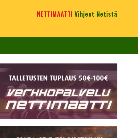
NETTIMAATTI
Vihjeet Netistä