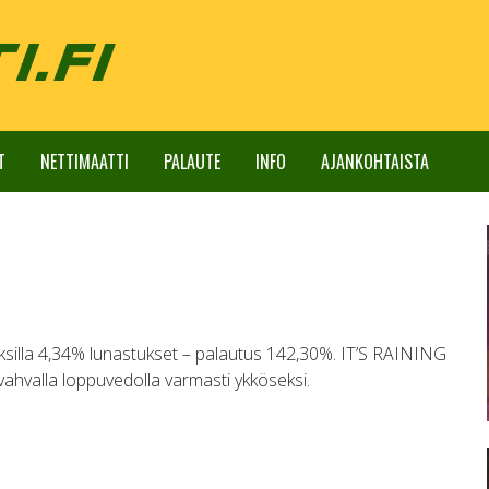
T
NETTIMAATTI
PALAUTE
INFO
AJANKOHTAISTA
ksilla 4,34% lunastukset – palautus 142,30%. IT’S RAINING
 vahvalla loppuvedolla varmasti ykköseksi.