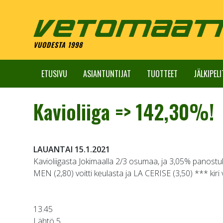
Skip
to
content
VUODESTA 1998
ETUSIVU
ASIANTUNTIJAT
TUOTTEET
JÄLKIPELI
Kavioliiga => 142,30%!
LAUANTAI 15.1.2021
Kavioliigasta Jokimaalla 2/3 osumaa, ja 3,05% panostu
MEN (2,80) voitti keulasta ja LA CERISE (3,50) *** kiri
13.45
Lähtö 5