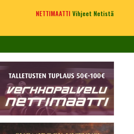
NETTIMAATTI
Vihjeet Netistä