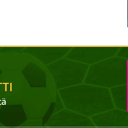
TI
tä