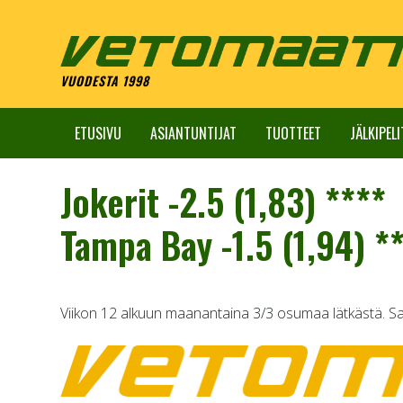
Skip
to
content
VUODESTA 1998
ETUSIVU
ASIANTUNTIJAT
TUOTTEET
JÄLKIPELI
Jokerit -2.5 (1,83) ****
Tampa Bay -1.5 (1,94) *
Viikon 12 alkuun maanantaina 3/3 osumaa lätkästä. S