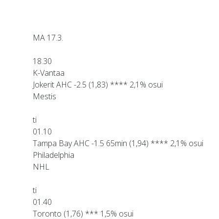
MA 17.3.
18.30
K-Vantaa
Jokerit AHC -2.5 (1,83) **** 2,1% osui
Mestis
ti
01.10
Tampa Bay AHC -1.5 65min (1,94) **** 2,1% osui
Philadelphia
NHL
ti
01.40
Toronto (1,76) *** 1,5% osui