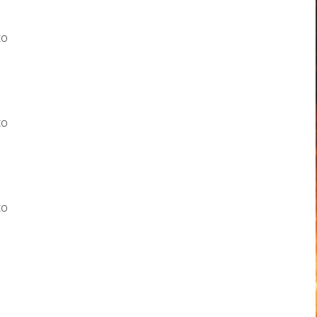
to
to
to