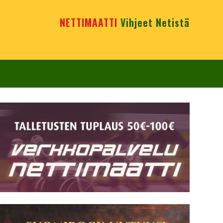
NETTIMAATTI
Vihjeet Netistä