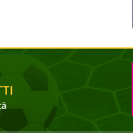
TI
tä