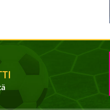
TI
tä