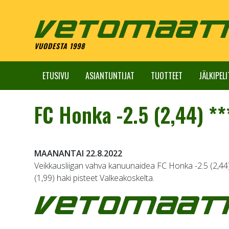
Skip
to
content
VUODESTA 1998
ETUSIVU
ASIANTUNTIJAT
TUOTTEET
JÄLKIPELI
FC Honka -2.5 (2,44) **
MAANANTAI 22.8.2022
Veikkausliigan vahva kanuunaidea FC Honka -2.5 (2,44
(1,99) haki pisteet Valkeakoskelta.