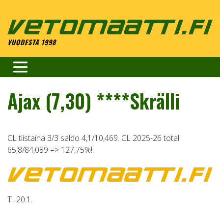
Skip
to
content
VUODESTA 1998
Ajax (7,30) ****Skrälli
CL tiistaina 3/3 saldo 4,1/10,469. CL 2025-26 total
65,8/84,059 => 127,75%!
TI 20.1.