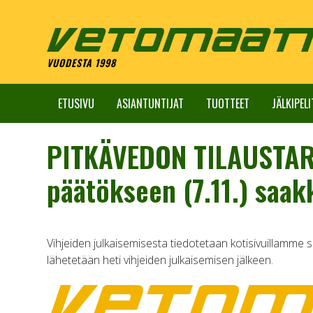
Skip
to
content
VUODESTA 1998
ETUSIVU
ASIANTUNTIJAT
TUOTTEET
JÄLKIPELI
PITKÄVEDON TILAUSTARJ
päätökseen (7.11.) saak
Vihjeiden julkaisemisesta tiedotetaan kotisivuillamme s
lähetetään heti vihjeiden julkaisemisen jälkeen.