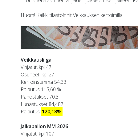
infot lähetetään heti vihjeiden julkaisemisen jälkeen. P
Huom! Kaikki tilastoinnit Veikkauksen kertoimilla.
Veikkausliiga
Vihjatut, kpl 47
Osuneet, kpl 27
Kerroinsumma 54,33
Palautus 115,60 %
Panostukset 70,3
Lunastukset 84,487
Palautus
120,18%
!
Jalkapallon MM 2026
Vihjatut, kpl 107