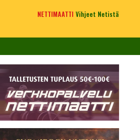
NETTIMAATTI
Vihjeet Netistä