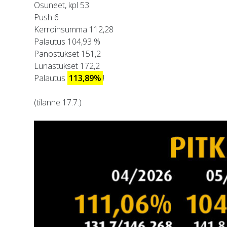
Osuneet, kpl 53
Push 6
Kerroinsumma 112,28
Palautus 104,93 %
Panostukset 151,2
Lunastukset 172,2
Palautus
113,89%
!
(tilanne 17.7.)