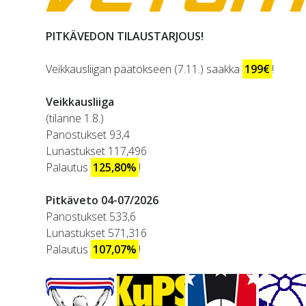
PITKÄVEDON TILAUSTARJOUS!
Veikkausliigan päätökseen (7.11.) saakka
199€
!
Veikkausliiga
(tilanne 1.8.)
Panostukset 93,4
Lunastukset 117,496
Palautus
125,80%
!
Pitkäveto 04-07/2026
Panostukset 533,6
Lunastukset 571,316
Palautus
107,07%
!