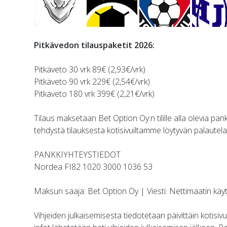
Pitkävedon tilauspaketit 2026:
Pitkäveto 30 vrk 89€ (2,93€/vrk)
Pitkäveto 90 vrk 229€ (2,54€/vrk)
Pitkäveto 180 vrk 399€ (2,21€/vrk)
Tilaus maksetaan Bet Option Oy:n tilille alla olevia pa
tehdystä tilauksesta kotisivuiltamme löytyvän palautela
PANKKIYHTEYSTIEDOT
Nordea FI82 1020 3000 1036 53
Maksun saaja: Bet Option Oy | Viesti: Nettimaatin käy
Vihjeiden julkaisemisesta tiedotetaan päivittäin kotisi