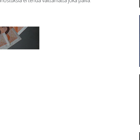
anostuksia ei tehdä välttämättä joka päivä.