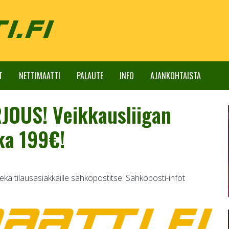
T
NETTIMAATTI
PALAUTE
INFO
AJANKOHTAISTA
OUS! Veikkausliigan
ka 199€!
ekä tilausasiakkaille sähköpostitse. Sähköposti-infot